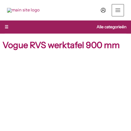
Ga
naar
de
inhoud
☰
Alle categorieën
Vogue RVS werktafel 900 mm
Vogue
RVS
werktafel
900
mm
aantal