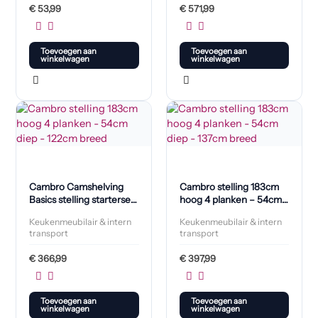
€
53,99
€
571,99
Toevoegen aan
Toevoegen aan
winkelwagen
winkelwagen
Cambro Camshelving
Cambro stelling 183cm
Basics stelling starterset
hoog 4 planken – 54cm
met 4 niveaus 1830 x
diep – 137cm breed
Keukenmeubilair & intern
Keukenmeubilair & intern
1220 x 540mm
transport
transport
€
366,99
€
397,99
Toevoegen aan
Toevoegen aan
winkelwagen
winkelwagen