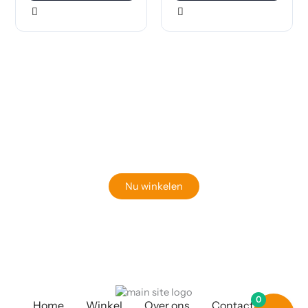
Klaar om jouw perfecte bord te vinden?
Bekijk onze online winkel
Nu winkelen
0
Home
Winkel
Over ons
Contact