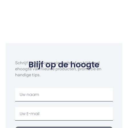
Blijf op de hoogte
Schrijf je in op onze nieuwsbrief en blijf op d
ehoogte van nieuwe producten, promotie en
handige tips.
Uw
Naam
Uw
email