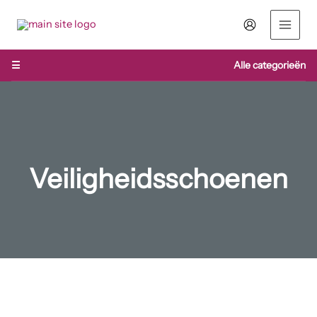
Ga
naar
de
inhoud
☰
Alle categorieën
Veiligheidsschoenen