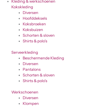
Kleding & werkschoenen
Kokskleding
Diversen
Hoofddeksels
Koksbroeken
Koksbuizen
Schorten & sloven
Shirts & polo's
Serveerkleding
Beschermende Kleding
Diversen
Pantalons
Schorten & sloven
Shirts & polo's
Werkschoenen
Diversen
Klompen