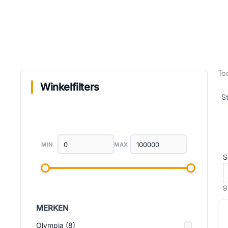
Too
Winkelfilters
MIN
MAX
S
9
MERKEN
Olympia (8)