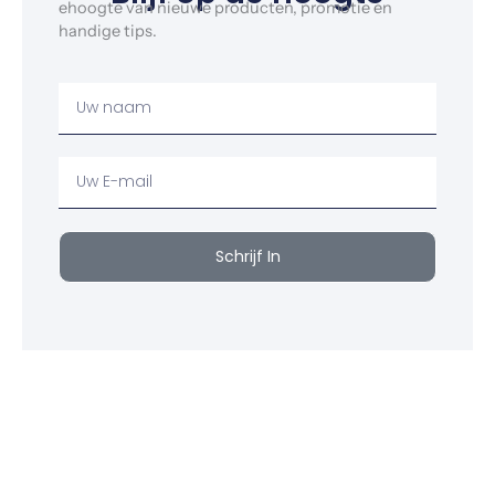
ehoogte van nieuwe producten, promotie en
handige tips.
Uw
Naam
Uw
email
Schrijf In
Klaar om jouw perfecte bord te vinden?
Bekijk onze online winkel