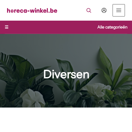
Ga
naar
de
inhoud
☰
Alle categorieën
Diversen