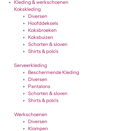
Kleding & werkschoenen
Kokskleding
Diversen
Hoofddeksels
Koksbroeken
Koksbuizen
Schorten & sloven
Shirts & polo's
Serveerkleding
Beschermende Kleding
Diversen
Pantalons
Schorten & sloven
Shirts & polo's
Werkschoenen
Diversen
Klompen