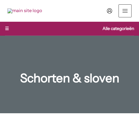
Ga
naar
de
inhoud
☰
Alle categorieën
Schorten & sloven