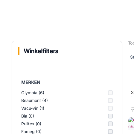
Too
Winkelfilters
MERKEN
S
Olympia (6)
Beaumont (4)
Vacu-vin (1)
1
Bia (0)
Pulltex (0)
Fameg (0)