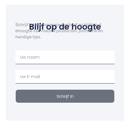
Blijf op de hoogte
Schrijf je in op onze nieuwsbrief en blijf op d
ehoogte van nieuwe producten, promotie en
handige tips.
Uw
Naam
Uw
email
Schrijf In