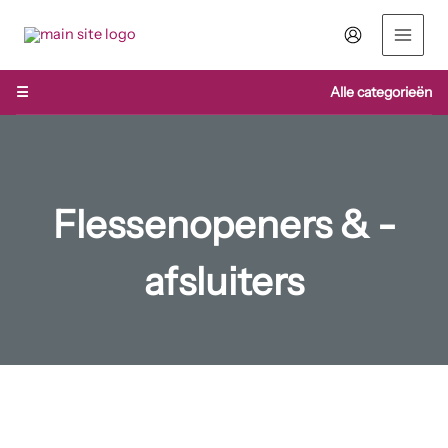
Ga
naar
de
inhoud
☰
Alle categorieën
Flessenopeners & -
afsluiters