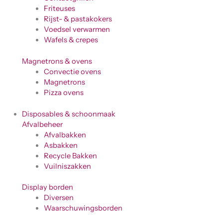
Friteuses
Rijst- & pastakokers
Voedsel verwarmen
Wafels & crepes
Magnetrons & ovens
Convectie ovens
Magnetrons
Pizza ovens
Disposables & schoonmaak
Afvalbeheer
Afvalbakken
Asbakken
Recycle Bakken
Vuilniszakken
Display borden
Diversen
Waarschuwingsborden