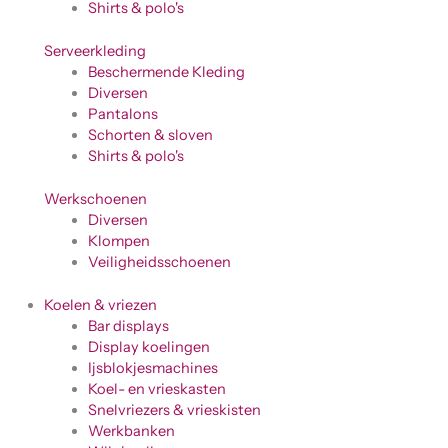
Shirts & polo's
Serveerkleding
Beschermende Kleding
Diversen
Pantalons
Schorten & sloven
Shirts & polo's
Werkschoenen
Diversen
Klompen
Veiligheidsschoenen
Koelen & vriezen
Bar displays
Display koelingen
Ijsblokjesmachines
Koel- en vrieskasten
Snelvriezers & vrieskisten
Werkbanken