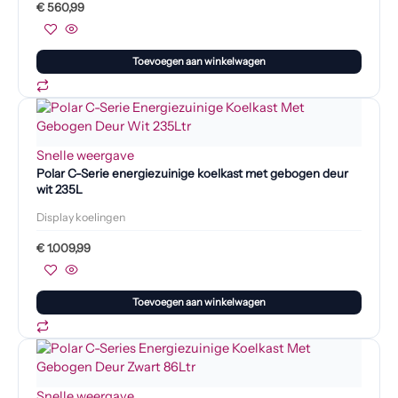
€
560,99
Toevoegen aan winkelwagen
Snelle weergave
Polar C-Serie energiezuinige koelkast met gebogen deur
wit 235L
Display koelingen
€
1.009,99
Toevoegen aan winkelwagen
Snelle weergave