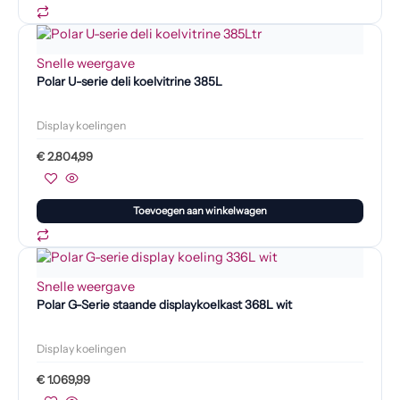
Snelle weergave
Polar U-serie deli koelvitrine 385L
Display koelingen
€
2.804,99
Toevoegen aan winkelwagen
Snelle weergave
Polar G-Serie staande displaykoelkast 368L wit
Display koelingen
€
1.069,99