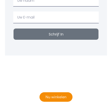
Naam
Uw
email
Schrijf In
Klaar om jouw perfecte bord te vinden?
Bekijk onze online winkel
Nu winkelen