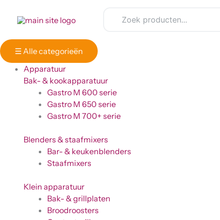
Ga
naar
de
inhoud
☰
Alle categorieën
Apparatuur
Bak- & kookapparatuur
Gastro M 600 serie
Gastro M 650 serie
Gastro M 700+ serie
Blenders & staafmixers
Bar- & keukenblenders
Staafmixers
Klein apparatuur
Bak- & grillplaten
Broodroosters