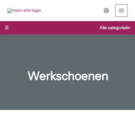
Ga
naar
de
inhoud
☰
Alle categorieën
Werkschoenen