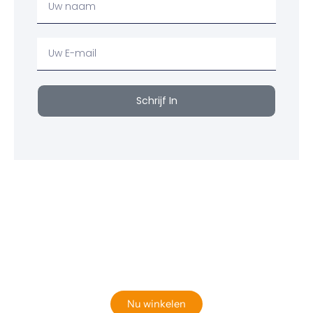
Naam
Uw
email
Schrijf In
Klaar om jouw perfecte bord te vinden?
Bekijk onze online winkel
Nu winkelen