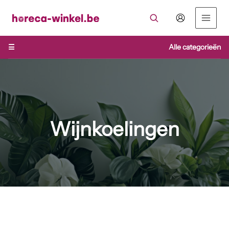
Ga
naar
de
inhoud
☰
Alle categorieën
Wijnkoelingen