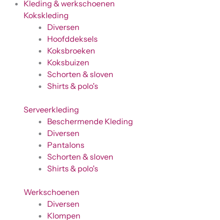
Kleding & werkschoenen
Kokskleding
Diversen
Hoofddeksels
Koksbroeken
Koksbuizen
Schorten & sloven
Shirts & polo's
Serveerkleding
Beschermende Kleding
Diversen
Pantalons
Schorten & sloven
Shirts & polo's
Werkschoenen
Diversen
Klompen