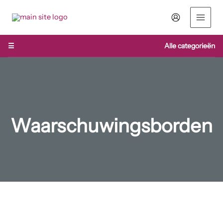
Ga
naar
de
inhoud
☰
Alle categorieën
Waarschuwingsborden