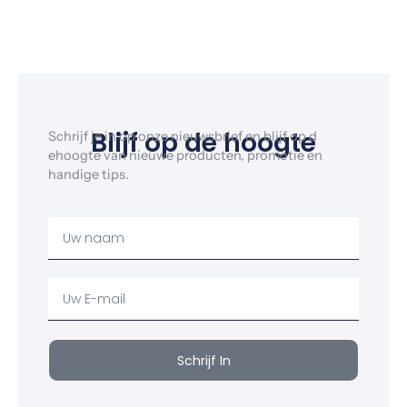
Blijf op de hoogte
Schrijf je in op onze nieuwsbrief en blijf op d
ehoogte van nieuwe producten, promotie en
handige tips.
Uw
Naam
Uw
email
Schrijf In