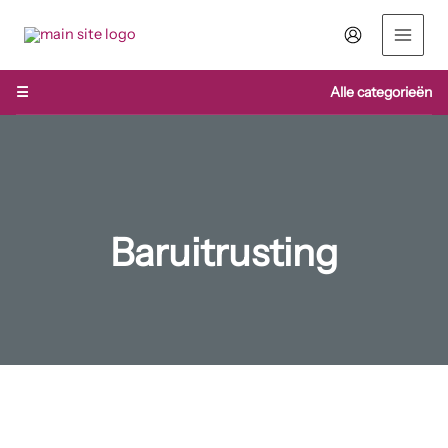
Ga
naar
de
inhoud
☰
Alle categorieën
Baruitrusting