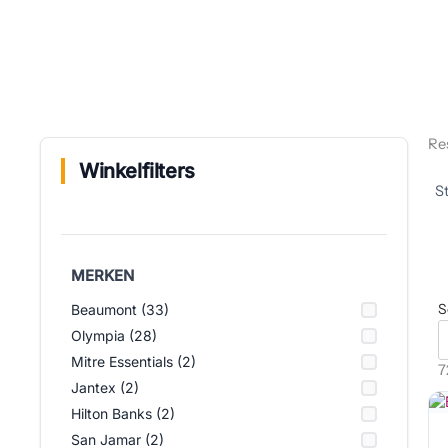
Re
Winkelfilters
MERKEN
S
Beaumont (33)
Olympia (28)
Mitre Essentials (2)
7
Jantex (2)
Hilton Banks (2)
San Jamar (2)