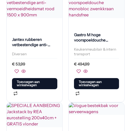
Gastro M hoge
Jantex rubberen
voorspoeldouche
vetbestendige anti-
monobloc zwenkkraan
Keukenmeubilair & intern
vermoeidheidsmat rood
handsfree
Diversen
transport
1500 x 900mm
€
53,99
€
494,99
Toevoegen aan
Toevoegen aan
winkelwagen
winkelwagen