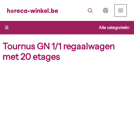
Ga
naar
de
inhoud
☰
Alle categorieën
Tournus GN 1/1 regaalwagen
met 20 etages
Tournus
GN
1/1
regaalwagen
met
20
etages
aantal