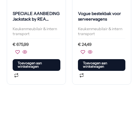
SPECIALE AANBIEDING
Vogue bestekbak voor
Jackstack by REA
serveerwagens
eurostelling 200x40cm +
Keukenmeubilair & intern
Keukenmeubilair & intern
GRATIS vlonder
transport
transport
€
675,99
€
24,49
Toevoegen aan
Toevoegen aan
winkelwagen
winkelwagen
Klaar om jouw perfecte bord te vinden?
Bekijk onze online winkel