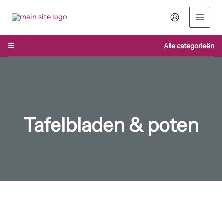
Ga
naar
de
inhoud
☰
Alle categorieën
Tafelbladen & poten