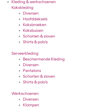
Kleding & werkschoenen
Kokskleding
Diversen
Hoofddeksels
Koksbroeken
Koksbuizen
Schorten & sloven
Shirts & polo's
Serveerkleding
Beschermende Kleding
Diversen
Pantalons
Schorten & sloven
Shirts & polo's
Werkschoenen
Diversen
Klompen