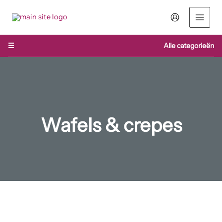
Ga
naar
de
inhoud
☰
Alle categorieën
Wafels & crepes