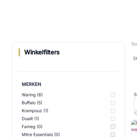
Too
Winkelfilters
MERKEN
S
Waring (6)
Buffalo (5)
Krampouz (1)
1
Dualit (1)
Fameg (0)
Mitre Essentials (0)