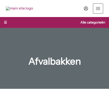
Ga
naar
de
inhoud
☰
Alle categorieën
Afvalbakken