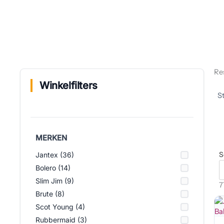
Re
Winkelfilters
MERKEN
S
Jantex (36)
Bolero (14)
Slim Jim (9)
7
Brute (8)
Scot Young (4)
Rubbermaid (3)