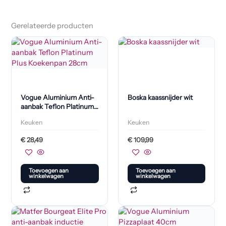
Gerelateerde producten
Vogue Aluminium Anti-
Boska kaassnijder wit
aanbak Teflon Platinum
Plus Koekenpan 28cm
Keuken
Keuken
€
28,49
€
109,99
Toevoegen aan
Toevoegen aan
winkelwagen
winkelwagen