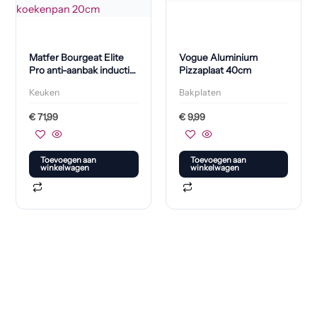
Matfer Bourgeat Elite
Vogue Aluminium
Pro anti-aanbak inductie
Pizzaplaat 40cm
koekenpan 20cm
Keuken
Bakplaten
€
71,99
€
9,99
Toevoegen aan
Toevoegen aan
winkelwagen
winkelwagen
Klaar om jouw perfecte bord te vinden?