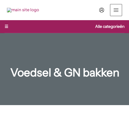
Ga
naar
de
inhoud
☰
Alle categorieën
Voedsel & GN bakken