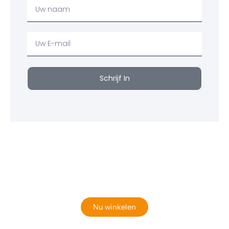
Uw
Naam
Uw
email
Schrijf In
Klaar om jouw perfecte bord te vinden?
Bekijk onze online winkel
Nu winkelen