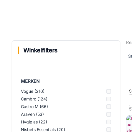
Re
Winkelfilters
MERKEN
S
Vogue (210)
Cambro (124)
Gastro M (66)
5
Araven (53)
Hygiplas (22)
Nisbets Essentials (20)