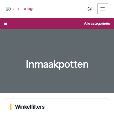
Ga
naar
de
inhoud
☰
Alle categorieën
Inmaakpotten
Winkelfilters