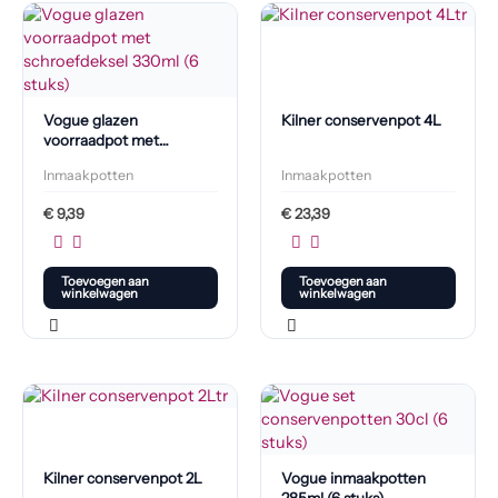
Vogue glazen
Kilner conservenpot 4L
voorraadpot met
schroefdeksel 330ml (6
Inmaakpotten
Inmaakpotten
stuks)
€
9,39
€
23,39
Toevoegen aan
Toevoegen aan
winkelwagen
winkelwagen
Kilner conservenpot 2L
Vogue inmaakpotten