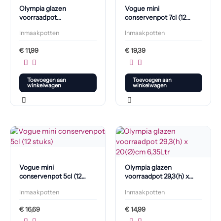
Olympia glazen
Vogue mini
voorraadpot
conservenpot 7cl (12
25,2(h)x20(Ø)cm 3,8L
stuks)
Inmaakpotten
Inmaakpotten
€
11,99
€
19,39
Toevoegen aan
Toevoegen aan
winkelwagen
winkelwagen
Vogue mini
Olympia glazen
conservenpot 5cl (12
voorraadpot 29,3(h) x
stuks)
20(Ø)cm 6,35L
Inmaakpotten
Inmaakpotten
€
16,69
€
14,99