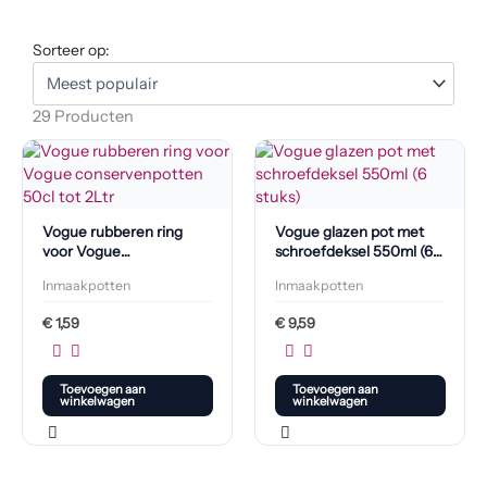
Sorteer op:
29 Producten
Vogue rubberen ring
Vogue glazen pot met
voor Vogue
schroefdeksel 550ml (6
conservenpotten 50cl
stuks)
Inmaakpotten
Inmaakpotten
tot 2L
€
1,59
€
9,59
Toevoegen aan
Toevoegen aan
winkelwagen
winkelwagen