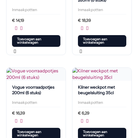
285ml (6 stuks)
Inmaakpotten
Inmaakpotten
€
14,19
€
18,39
Toevoegen aan
Toevoegen aan
winkelwagen
winkelwagen
Vogue voorraadpotjes
Kilner weckpot met
200ml (6 stuks)
beugelsluiting 35cl
Inmaakpotten
Inmaakpotten
€
16,39
€
6,29
Toevoegen aan
Toevoegen aan
winkelwagen
winkelwagen