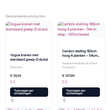
Gerelateerde producten
Cambro stelling 183cm
Vogue kranen met
hoog 4 planken – 54cm
standaard greep (2 stuks)
diep – 137cm breed
Keukenmeubilair & intern
Diversen
transport
€
38,49
€
397,99
Toevoegen aan
Toevoegen aan
winkelwagen
winkelwagen