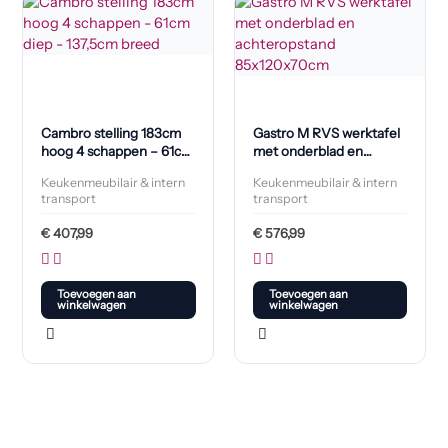
Cambro stelling 183cm
Gastro M RVS werktafel
hoog 4 schappen – 61cm
met onderblad en
diep – 137,5cm breed
achteropstand
Keukenmeubilair & intern
Keukenmeubilair & intern
85x120x70cm
transport
transport
€
407,99
€
576,99
Toevoegen aan
Toevoegen aan
winkelwagen
winkelwagen