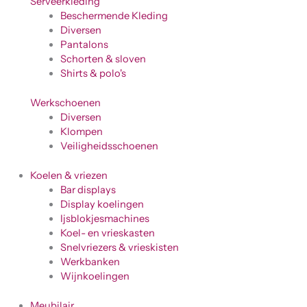
Serveerkleding
Beschermende Kleding
Diversen
Pantalons
Schorten & sloven
Shirts & polo's
Werkschoenen
Diversen
Klompen
Veiligheidsschoenen
Koelen & vriezen
Bar displays
Display koelingen
Ijsblokjesmachines
Koel- en vrieskasten
Snelvriezers & vrieskisten
Werkbanken
Wijnkoelingen
Meubilair