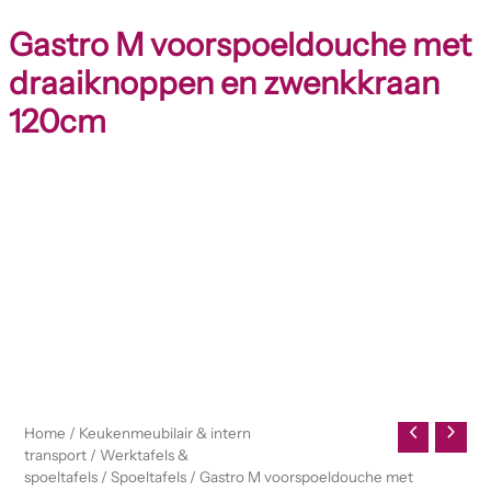
Gastro M voorspoeldouche met
draaiknoppen en zwenkkraan
120cm
Gastro
M
voorspoeldouche
met
draaiknoppen
en
zwenkkraan
120cm
aantal
Home
/
Keukenmeubilair & intern
transport
/
Werktafels &
spoeltafels
/
Spoeltafels
/ Gastro M voorspoeldouche met