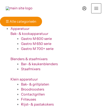
Ga
naar
de
inhoud
☰
Alle categorieën
Apparatuur
Bak- & kookapparatuur
Gastro M 600 serie
Gastro M 650 serie
Gastro M 700+ serie
Blenders & staafmixers
Bar- & keukenblenders
Staafmixers
Klein apparatuur
Bak- & grillplaten
Broodroosters
Contactgrillen
Friteuses
Rijst- & pastakokers