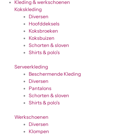
Kleding & werkschoenen
Kokskleding
Diversen
Hoofddeksels
Koksbroeken
Koksbuizen
Schorten & sloven
Shirts & polo's
Serveerkleding
Beschermende Kleding
Diversen
Pantalons
Schorten & sloven
Shirts & polo's
Werkschoenen
Diversen
Klompen