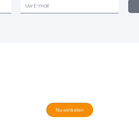
Uw
email
Klaar om jouw perfecte bord te vinden?
Bekijk onze online winkel
Nu winkelen