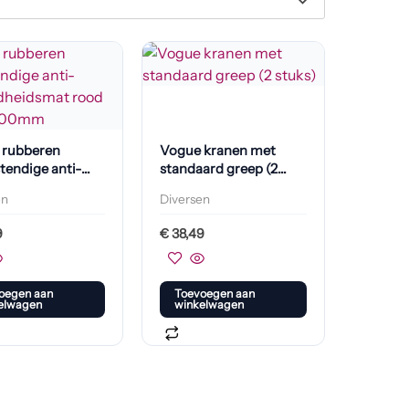
 rubberen
Vogue kranen met
tendige anti-
standaard greep (2
eidheidsmat
stuks)
en
Diversen
1500 x 900mm
9
€
38,49
oegen aan
Toevoegen aan
elwagen
winkelwagen