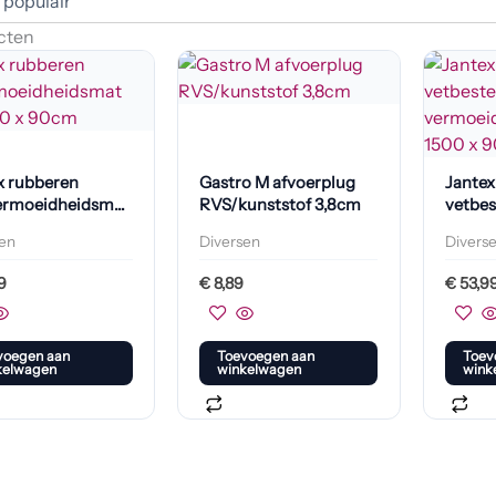
cten
x rubberen
Gastro M afvoerplug
Jantex
ermoeidheidsmat
RVS/kunststof 3,8cm
vetbes
 150 x 90cm
vermo
sen
Diversen
Divers
rood 
9
€
8,89
€
53,9
voegen aan
Toevoegen aan
Toev
kelwagen
winkelwagen
wink