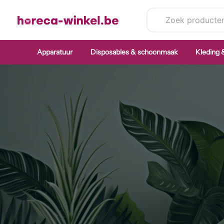
Ga
naar
de
inhoud
Apparatuur
Disposables & schoonmaak
Kleding