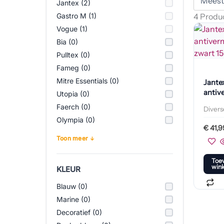
Jantex (2)
Gastro M (1)
4 Produ
Vogue (1)
Bia (0)
Pulltex (0)
Fameg (0)
Mitre Essentials (0)
Jante
antiv
Utopia (0)
zwart
Faerch (0)
Diver
Olympia (0)
€
41,9
Toon meer
Toe
win
KLEUR
Blauw (0)
Marine (0)
Decoratief (0)