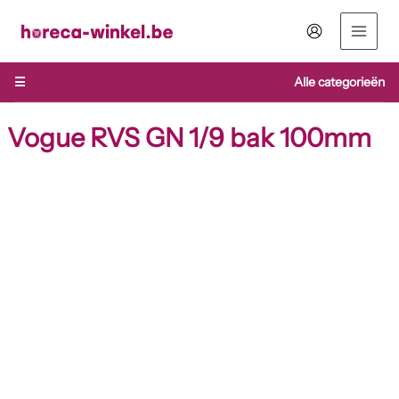
Ga
naar
de
inhoud
☰
Alle categorieën
Vogue RVS GN 1/9 bak 100mm
Vogue
RVS
GN
1/9
bak
100mm
aantal