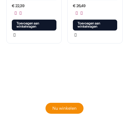
€
22,39
€
26,49
Toevoegen aan
Toevoegen aan
winkelwagen
winkelwagen
Klaar om jouw perfecte bord te vinden?
Bekijk onze online winkel
Nu winkelen