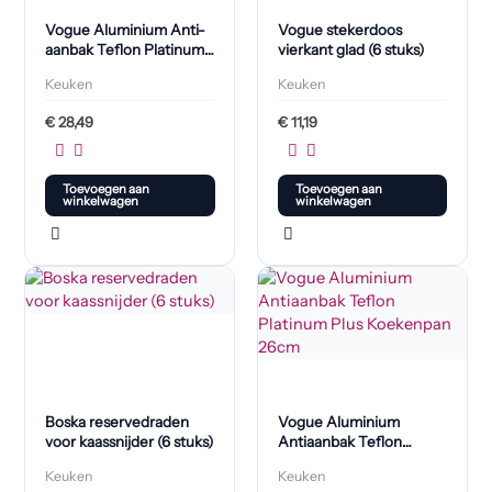
Vogue Aluminium Anti-
Vogue stekerdoos
aanbak Teflon Platinum
vierkant glad (6 stuks)
Plus Koekenpan 28cm
Keuken
Keuken
€
28,49
€
11,19
Toevoegen aan
Toevoegen aan
winkelwagen
winkelwagen
Boska reservedraden
Vogue Aluminium
voor kaassnijder (6 stuks)
Antiaanbak Teflon
Platinum Plus
Keuken
Keuken
Koekenpan 26cm