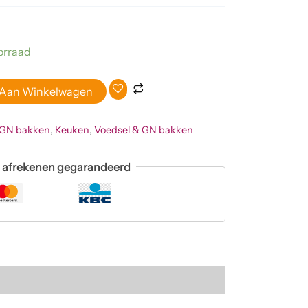
orraad
 Aan Winkelwagen
GN bakken
,
Keuken
,
Voedsel & GN bakken
g afrekenen gegarandeerd