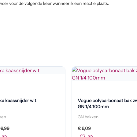
wser voor de volgende keer wanneer ik een reactie plaats.
ka kaassnijder wit
Vogue polycarbonaat bak z
GN 1/4 100mm
ken
GN bakken
9,99
€
6,09