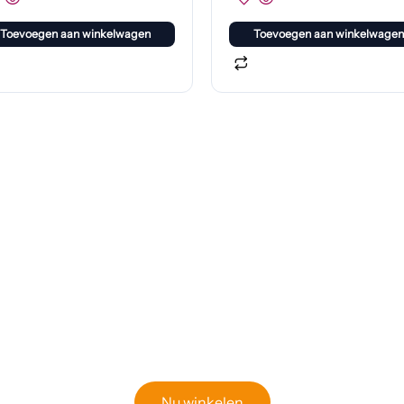
Toevoegen aan winkelwagen
Toevoegen aan winkelwagen
Klaar om jouw perfecte bord te vinden?
Bekijk onze online winkel
Nu winkelen