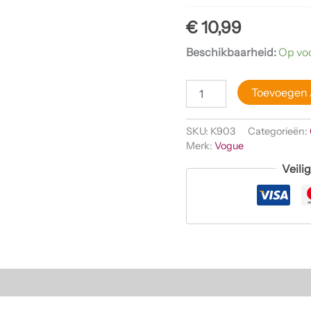
aantal
€
10,99
Beschikbaarheid:
Op vo
Toevoegen
SKU:
K903
Categorieën:
Merk:
Vogue
Veili