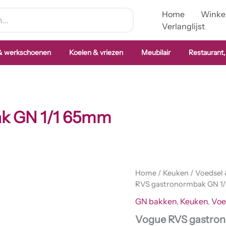
Home
Winke
Verlanglijst
 & werkschoenen
Koelen & vriezen
Meubilair
Restaurant,
k GN 1/1 65mm
Vogue
Home
/
Keuken
/
Voedsel
RVS
RVS gastronormbak GN 1
gastronormbak
GN bakken
,
Keuken
,
Voe
GN
1/1
Vogue RVS gastro
65mm