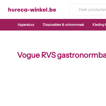
Ga
naar
de
inhoud
Apparatuur
Disposables & schoonmaak
Kleding
Vogue RVS gastronormba