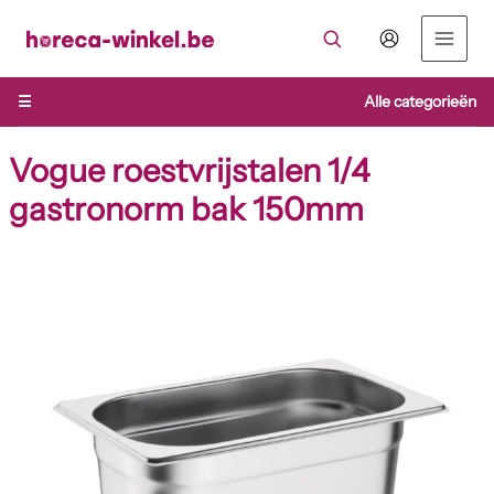
Ga
naar
de
inhoud
☰
Alle categorieën
Vogue roestvrijstalen 1/4
gastronorm bak 150mm
Vogue
roestvrijstalen
1/4
gastronorm
bak
150mm
aantal