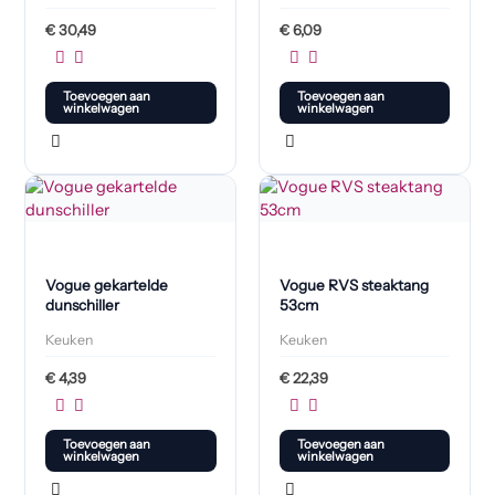
€
30,49
€
6,09
Toevoegen aan
Toevoegen aan
winkelwagen
winkelwagen
Vogue gekartelde
Vogue RVS steaktang
dunschiller
53cm
Keuken
Keuken
€
4,39
€
22,39
Toevoegen aan
Toevoegen aan
winkelwagen
winkelwagen