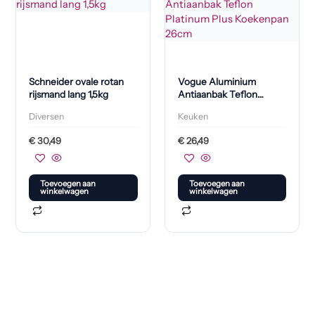
Schneider ovale rotan
Vogue Aluminium
rijsmand lang 1,5kg
Antiaanbak Teflon
Platinum Plus
Diversen
Keuken
Koekenpan 26cm
€
30,49
€
26,49
Toevoegen aan
Toevoegen aan
winkelwagen
winkelwagen