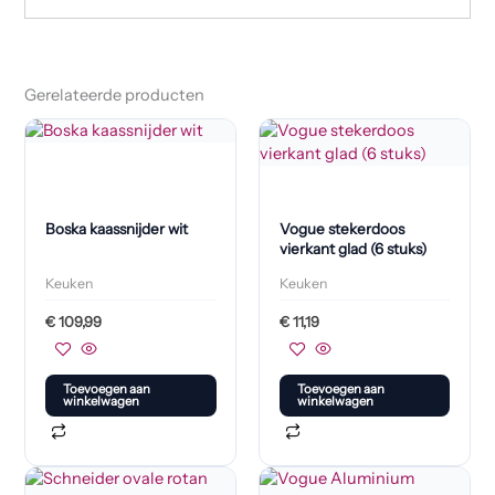
Gerelateerde producten
Boska kaassnijder wit
Vogue stekerdoos
vierkant glad (6 stuks)
Keuken
Keuken
€
109,99
€
11,19
Toevoegen aan
Toevoegen aan
winkelwagen
winkelwagen