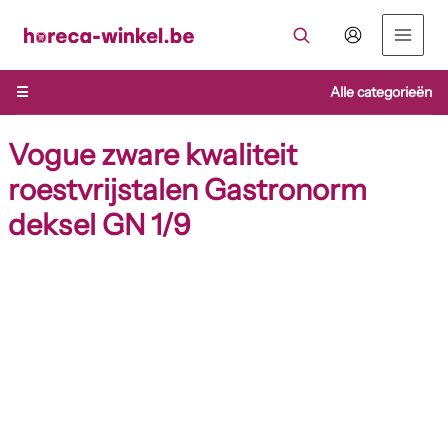
Ga
naar
de
inhoud
☰
Alle categorieën
Vogue zware kwaliteit
roestvrijstalen Gastronorm
deksel GN 1/9
Vogue
zware
kwaliteit
roestvrijstalen
Gastronorm
deksel
GN
1/9