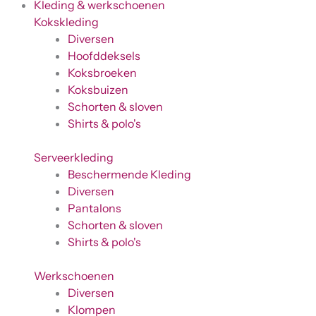
Kleding & werkschoenen
Kokskleding
Diversen
Hoofddeksels
Koksbroeken
Koksbuizen
Schorten & sloven
Shirts & polo's
Serveerkleding
Beschermende Kleding
Diversen
Pantalons
Schorten & sloven
Shirts & polo's
Werkschoenen
Diversen
Klompen