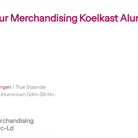
eur Merchandising Koelkast A
ingen
/ True Staande
t Aluminium Gdm-33-Hc-
rchandising
Hc-Ld