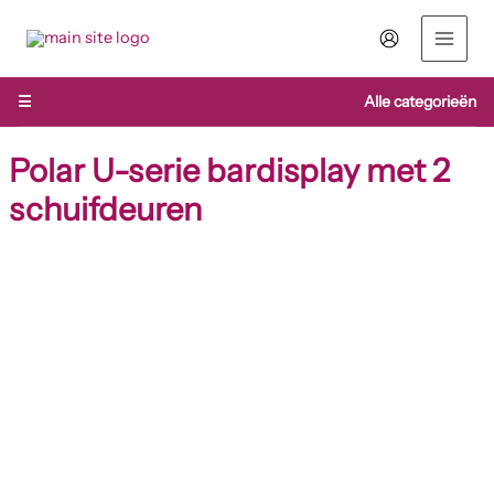
Ga
naar
de
inhoud
☰
Alle categorieën
Polar U-serie bardisplay met 2
schuifdeuren
Polar
U-
serie
bardisplay
met
2
schuifdeuren
aantal