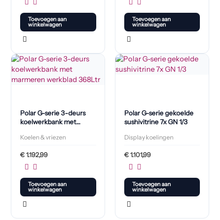
Toevoegen aan
Toevoegen aan
winkelwagen
winkelwagen
Polar G-serie 3-deurs
Polar G-serie gekoelde
koelwerkbank met
sushivitrine 7x GN 1/3
marmeren werkblad
Koelen & vriezen
Display koelingen
368L
€
1.192,99
€
1.101,99
Toevoegen aan
Toevoegen aan
winkelwagen
winkelwagen