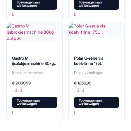
Toevoegen aan
Toevoegen aan
winkelwagen
winkelwagen
Gastro M
Polar G-serie vis
ijsblokjesmachine 80kg
koelvitrine 175L
output
Ijsblokjesmachines
Display koelingen
€
2.090,99
€
1.853,99
Toevoegen aan
Toevoegen aan
winkelwagen
winkelwagen