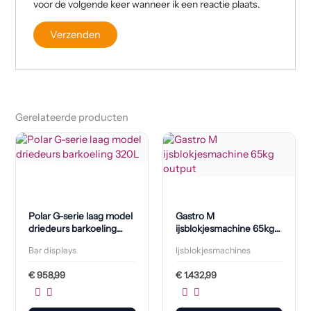
voor de volgende keer wanneer ik een reactie plaats.
Gerelateerde producten
Polar G-serie laag model
Gastro M
driedeurs barkoeling
ijsblokjesmachine 65kg
320L
output
Bar displays
Ijsblokjesmachines
€
958,99
€
1.432,99