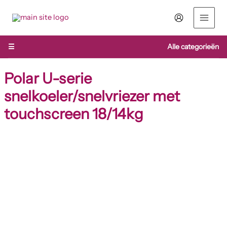
Ga
naar
de
inhoud
☰
Alle categorieën
Polar U-serie
snelkoeler/snelvriezer met
touchscreen 18/14kg
Polar
U-
serie
snelkoeler/snelvriezer
met
touchscreen
18/14kg
aantal