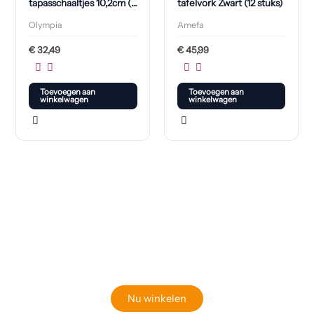
tapasschaaltjes 10,2cm (6
tafelvork Zwart (12 stuks)
stuks)
Olympia
Amefa
€
32,49
€
45,99
Toevoegen aan
Toevoegen aan
winkelwagen
winkelwagen
Klaar om jouw perfecte bord te vinden?
Bekijk onze online winkel
Nu winkelen