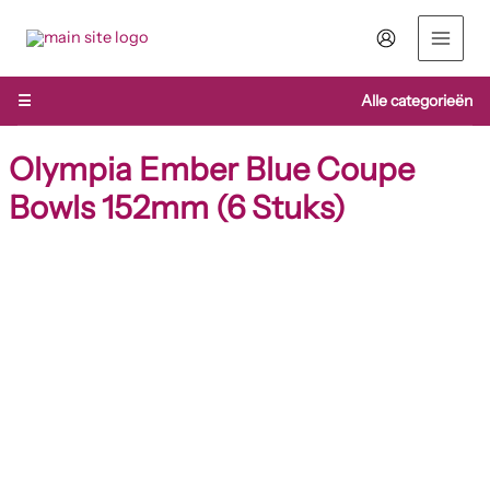
Ga
naar
de
inhoud
☰
Alle categorieën
Olympia Ember Blue Coupe
Bowls 152mm (6 Stuks)
Olympia
Ember
Blue
Coupe
Bowls
152mm
(6
Stuks)
aantal