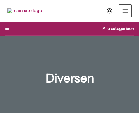
Ga
naar
de
inhoud
☰
Alle categorieën
Diversen