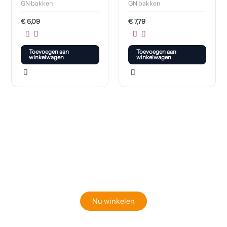
GN bakken
GN bakken
€
6,09
€
7,79
Toevoegen aan
Toevoegen aan
winkelwagen
winkelwagen
Klaar om jouw perfecte bord te vinden?
Bekijk onze online winkel
Nu winkelen