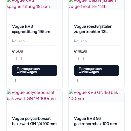
Vogue RVS
Vogue roestvrijstalen
spaghettitang 19,5cm
zuigertrechter 1,3L
Keuken
Keuken
€
5,09
€
46,99
Toevoegen aan
Toevoegen aan
winkelwagen
winkelwagen
Vogue polycarbonaat
Vogue RVS 1/6
bak zwart GN 1/4 100mm
gastronormbak 100 mm