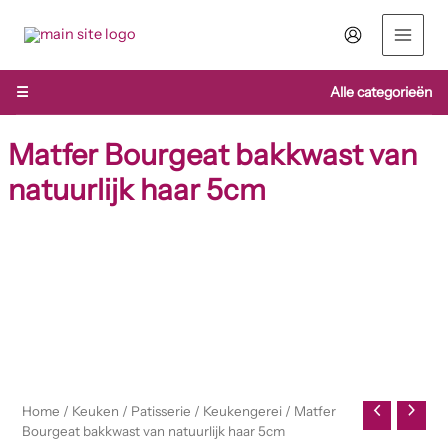
Ga
naar
de
inhoud
☰
Alle categorieën
Matfer Bourgeat bakkwast van
natuurlijk haar 5cm
Matfer
Bourgeat
bakkwast
van
natuurlijk
haar
5cm
aantal
Home
/
Keuken
/
Patisserie
/
Keukengerei
/ Matfer
Bourgeat bakkwast van natuurlijk haar 5cm