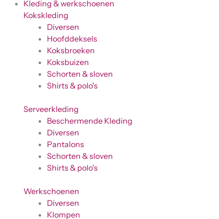
Kleding & werkschoenen
Kokskleding
Diversen
Hoofddeksels
Koksbroeken
Koksbuizen
Schorten & sloven
Shirts & polo's
Serveerkleding
Beschermende Kleding
Diversen
Pantalons
Schorten & sloven
Shirts & polo's
Werkschoenen
Diversen
Klompen