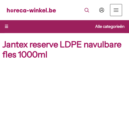
Ga
naar
de
inhoud
☰
Alle categorieën
Jantex reserve LDPE navulbare
fles 1000ml