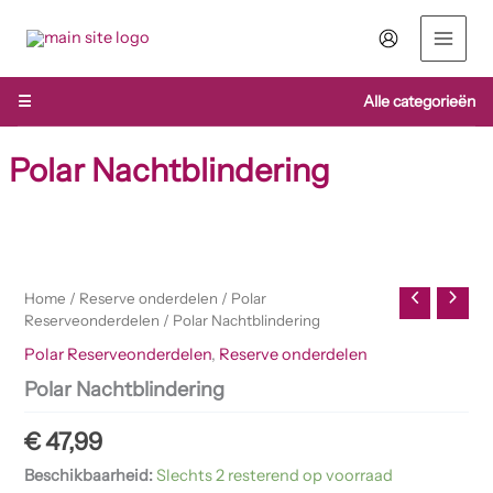
Ga
naar
de
inhoud
☰
Alle categorieën
Polar Nachtblindering
Polar
Nachtblindering
aantal
Home
/
Reserve onderdelen
/
Polar
Reserveonderdelen
/ Polar Nachtblindering
Polar Reserveonderdelen
,
Reserve onderdelen
Polar Nachtblindering
€
47,99
Beschikbaarheid:
Slechts 2 resterend op voorraad