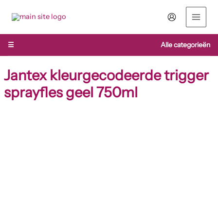
Ga
naar
de
inhoud
☰
Alle categorieën
Jantex kleurgecodeerde trigger
sprayfles geel 750ml
Jantex
kleurgecodeerde
trigger
sprayfles
geel
750ml
aantal