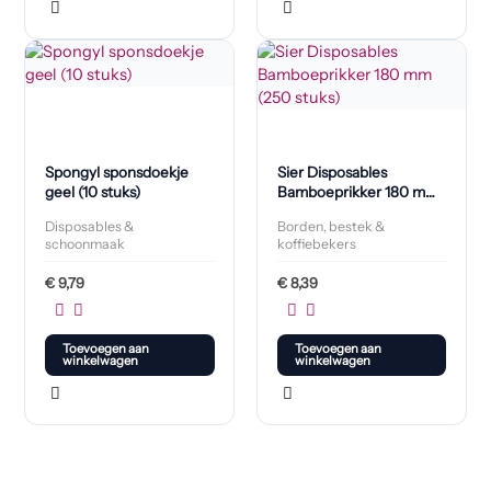
Spongyl sponsdoekje
Sier Disposables
geel (10 stuks)
Bamboeprikker 180 mm
(250 stuks)
Disposables &
Borden, bestek &
schoonmaak
koffiebekers
€
9,79
€
8,39
Toevoegen aan
Toevoegen aan
winkelwagen
winkelwagen