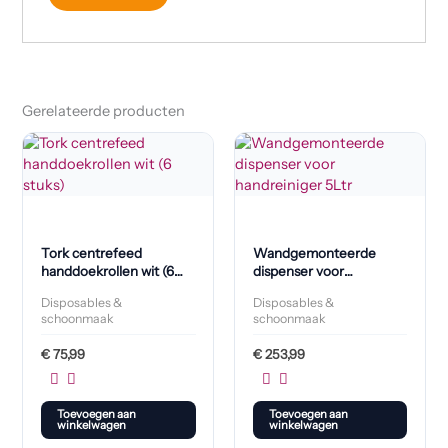
Gerelateerde producten
Tork centrefeed
Wandgemonteerde
handdoekrollen wit (6
dispenser voor
stuks)
handreiniger 5L
Disposables &
Disposables &
schoonmaak
schoonmaak
€
75,99
€
253,99
Toevoegen aan
Toevoegen aan
winkelwagen
winkelwagen