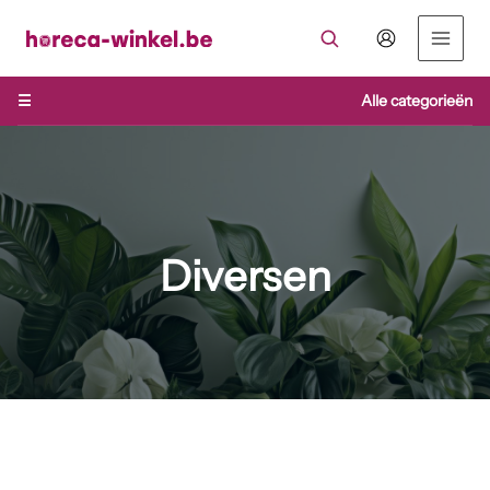
Ga
naar
de
inhoud
☰
Alle categorieën
Diversen