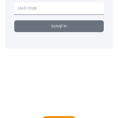
Uw
email
Schrijf In
Klaar om jouw perfecte bord te vinden?
Bekijk onze online winkel