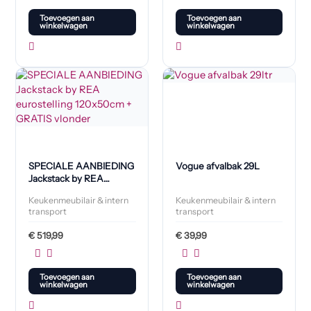
Toevoegen aan
Toevoegen aan
winkelwagen
winkelwagen
SPECIALE AANBIEDING
Vogue afvalbak 29L
Jackstack by REA
eurostelling 120x50cm +
Keukenmeubilair & intern
Keukenmeubilair & intern
GRATIS vlonder
transport
transport
€
519,99
€
39,99
Toevoegen aan
Toevoegen aan
winkelwagen
winkelwagen