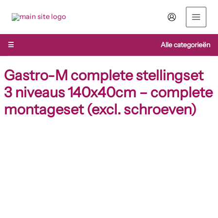
Ga
naar
de
inhoud
☰
Alle categorieën
Gastro-M complete stellingset
3 niveaus 140x40cm – complete
montageset (excl. schroeven)