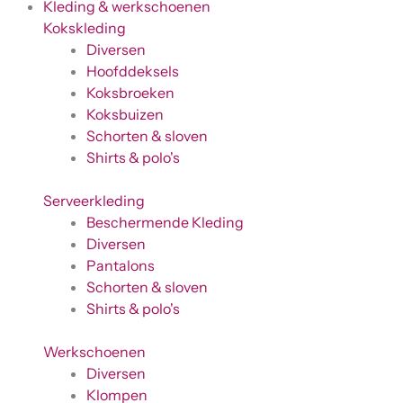
Kleding & werkschoenen
Kokskleding
Diversen
Hoofddeksels
Koksbroeken
Koksbuizen
Schorten & sloven
Shirts & polo's
Serveerkleding
Beschermende Kleding
Diversen
Pantalons
Schorten & sloven
Shirts & polo's
Werkschoenen
Diversen
Klompen