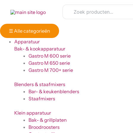
Ga
Winkelwagen
naar
Totaal:
de
inhoud
☰
Alle categorieën
Apparatuur
Bak- & kookapparatuur
Gastro M 600 serie
Gastro M 650 serie
Gastro M 700+ serie
Blenders & staafmixers
Bar- & keukenblenders
Staafmixers
Klein apparatuur
Bak- & grillplaten
Broodroosters