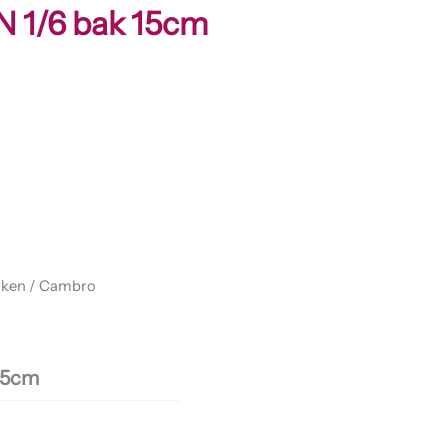
 1/6 bak 15cm
kken
/ Cambro
15cm