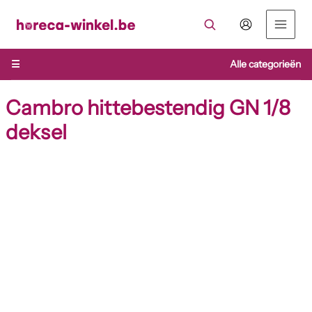
Ga
naar
de
inhoud
☰
Alle categorieën
Cambro hittebestendig GN 1/8
deksel
Cambro
hittebestendig
GN
1/8
deksel
aantal