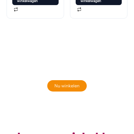
winkelwagen
winkelwagen
Klaar om jouw perfecte bord te vinden?
Bekijk onze online winkel
Nu winkelen