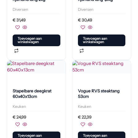
Diversen
Diversen
€
31,49
€
30,49
Toevoegen aan
Toevoegen aan
winkelwagen
winkelwagen
Stapelbare deegkrat
Vogue RVS steaktang
60x40x13cm
53cm
Keuken
Keuken
€
24,99
€
22,39
Toevoegen aan
Toevoegen aan