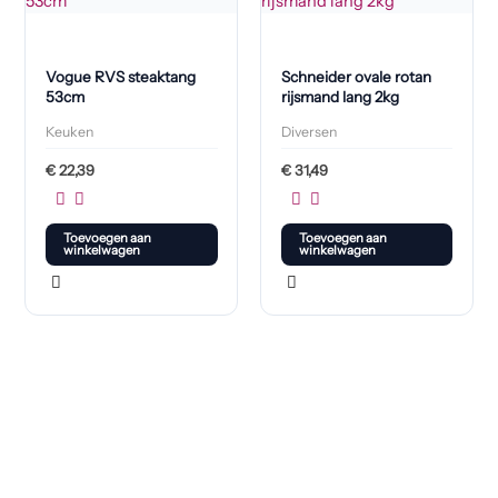
Vogue RVS steaktang
Schneider ovale rotan
53cm
rijsmand lang 2kg
Keuken
Diversen
€
22,39
€
31,49
Toevoegen aan
Toevoegen aan
winkelwagen
winkelwagen
Klaar om jouw perfecte bord te vinden?
Bekijk onze online winkel