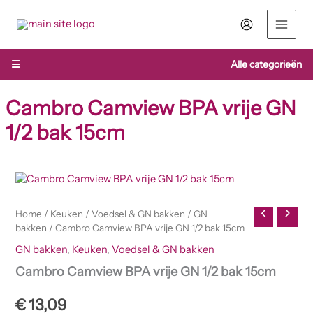
Ga
naar
de
inhoud
☰
Alle categorieën
Cambro Camview BPA vrije GN
1/2 bak 15cm
Cambro
Camview
BPA
Home
/
Keuken
/
Voedsel & GN bakken
/
GN
vrije
bakken
/ Cambro Camview BPA vrije GN 1/2 bak 15cm
GN
1/2
GN bakken
,
Keuken
,
Voedsel & GN bakken
bak
Cambro Camview BPA vrije GN 1/2 bak 15cm
15cm
aantal
€
13,09