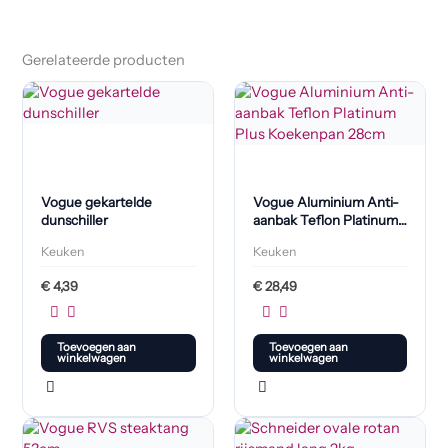
Gerelateerde producten
Vogue gekartelde
Vogue Aluminium Anti-
dunschiller
aanbak Teflon Platinum
Plus Koekenpan 28cm
Keuken
Keuken
€
4,39
€
28,49
Toevoegen aan
Toevoegen aan
winkelwagen
winkelwagen