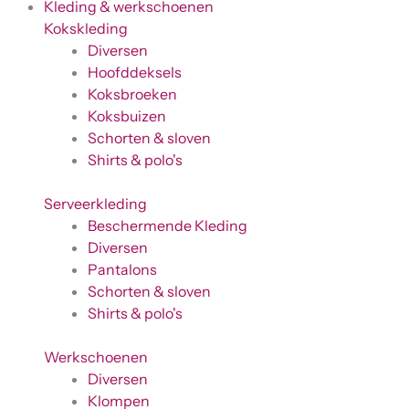
Kleding & werkschoenen
Kokskleding
Diversen
Hoofddeksels
Koksbroeken
Koksbuizen
Schorten & sloven
Shirts & polo's
Serveerkleding
Beschermende Kleding
Diversen
Pantalons
Schorten & sloven
Shirts & polo's
Werkschoenen
Diversen
Klompen