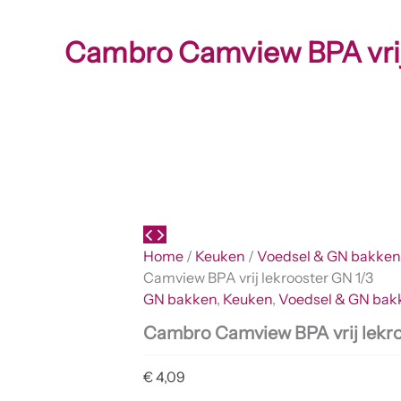
Cambro Camview BPA vrij 
Home
/
Keuken
/
Voedsel & GN bakken
Camview BPA vrij lekrooster GN 1/3
GN bakken
,
Keuken
,
Voedsel & GN bak
Cambro Camview BPA vrij lekro
€
4,09