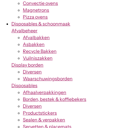
Convectie ovens
Magnetrons
Pizza ovens
Disposables & schoonmaak
Afvalbeheer
Afvalbakken
Asbakken
Recycle Bakken
Vuilniszakken
Display borden
Diversen
Waarschuwingsborden
Disposables
Afhaalverpakkingen
Borden, bestek & koffiebekers
Diversen
Productstickers
Sealen & verpakken
Servetten & placemats