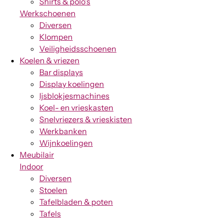
Shirts & polo's
Werkschoenen
Diversen
Klompen
Veiligheidsschoenen
Koelen & vriezen
Bar displays
Display koelingen
Ijsblokjesmachines
Koel- en vrieskasten
Snelvriezers & vrieskisten
Werkbanken
Wijnkoelingen
Meubilair
Indoor
Diversen
Stoelen
Tafelbladen & poten
Tafels