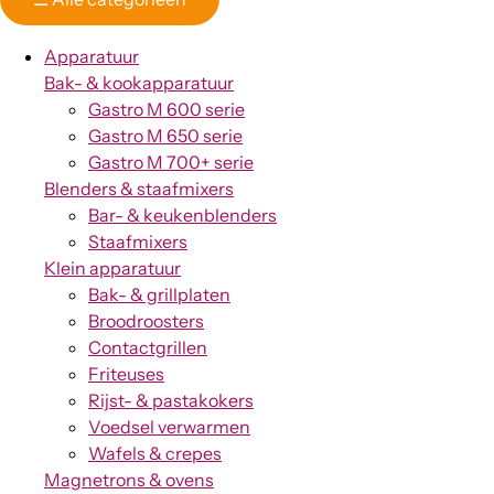
Apparatuur
Bak- & kookapparatuur
Gastro M 600 serie
Gastro M 650 serie
Gastro M 700+ serie
Blenders & staafmixers
Bar- & keukenblenders
Staafmixers
Klein apparatuur
Bak- & grillplaten
Broodroosters
Contactgrillen
Friteuses
Rijst- & pastakokers
Voedsel verwarmen
Wafels & crepes
Magnetrons & ovens