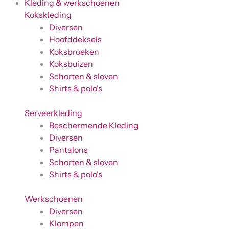
Kleding & werkschoenen
Kokskleding
Diversen
Hoofddeksels
Koksbroeken
Koksbuizen
Schorten & sloven
Shirts & polo's
Serveerkleding
Beschermende Kleding
Diversen
Pantalons
Schorten & sloven
Shirts & polo's
Werkschoenen
Diversen
Klompen