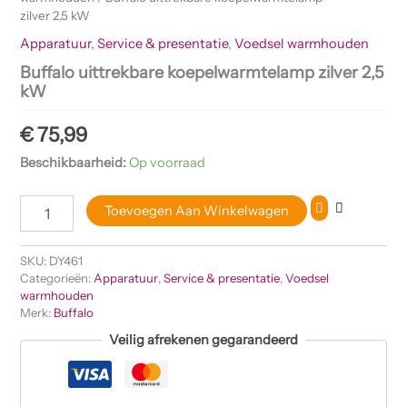
zilver 2,5 kW
Apparatuur
,
Service & presentatie
,
Voedsel warmhouden
Buffalo uittrekbare koepelwarmtelamp zilver 2,5
kW
€
75,99
Beschikbaarheid:
Op voorraad
Toevoegen Aan Winkelwagen
SKU:
DY461
Categorieën:
Apparatuur
,
Service & presentatie
,
Voedsel
warmhouden
Merk:
Buffalo
Veilig afrekenen gegarandeerd