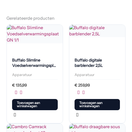
Gerelateerde producten
Buffalo Slimline
Buffalo digitale
Voedselverwarmingsplaat
barblender 2,5L
GN 1/1
Apparatuur
Apparatuur
€
135,99
€
259,99
Toevoegen aan
Toevoegen aan
winkelwagen
winkelwagen