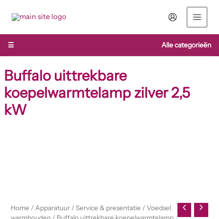
Ga
naar
de
inhoud
☰
Alle categorieën
Buffalo uittrekbare
koepelwarmtelamp zilver 2,5
kW
Buffalo
uittrekbare
koepelwarmtelamp
zilver
2,5
kW
aantal
Home
/
Apparatuur
/
Service & presentatie
/
Voedsel
warmhouden
/ Buffalo uittrekbare koepelwarmtelamp