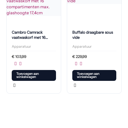
Cambro Camrack
Buffalo draagbare sous
vaatwaskorf met 16
vide
compartimenten max.
Apparatuur
Apparatuur
glashoogte 17,4cm
€
103,99
€
229,99
Toevoegen aan
Toevoegen aan
winkelwagen
winkelwagen